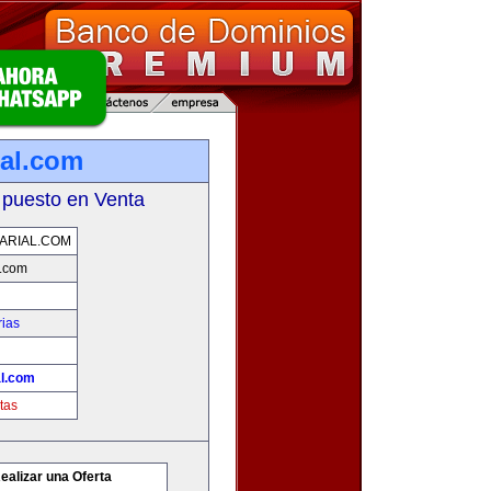
ial.com
 puesto en Venta
ARIAL.COM
l.com
rias
al.com
tas
ealizar una Oferta