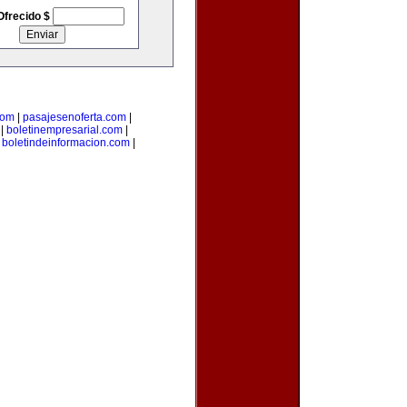
Ofrecido $
com
|
pasajesenoferta.com
|
|
boletinempresarial.com
|
|
boletindeinformacion.com
|