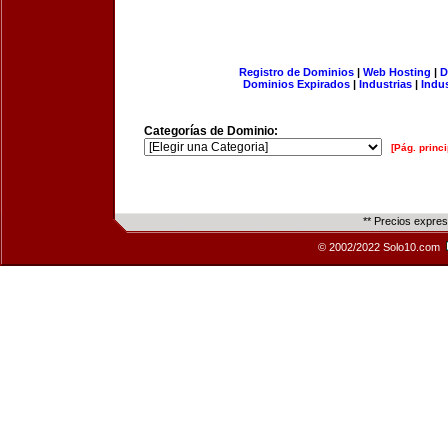
Registro de Dominios
|
Web Hosting
|
D
Dominios Expirados
|
Industrias
|
Indu
Categorías de Dominio:
[Pág. princi
** Precios expre
© 2002/2022 Solo10.com