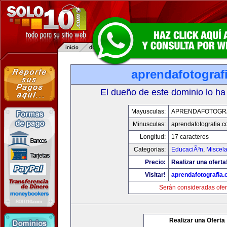
aprendafotograf
El dueño de este dominio lo ha
Mayusculas:
APRENDAFOTOGR
Minusculas:
aprendafotografia.
Longitud:
17 caracteres
Categorias:
EducaciÃ³n
,
Miscela
Precio:
Realizar una oferta
Visitar!
aprendafotografia
Serán consideradas ofer
Realizar una Oferta