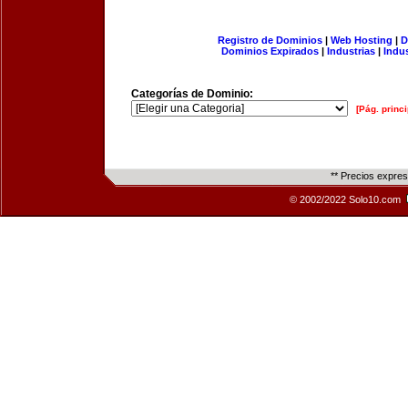
Registro de Dominios
|
Web Hosting
|
D
Dominios Expirados
|
Industrias
|
Indu
Categorías de Dominio:
[Pág. princi
** Precios expre
© 2002/2022 Solo10.com