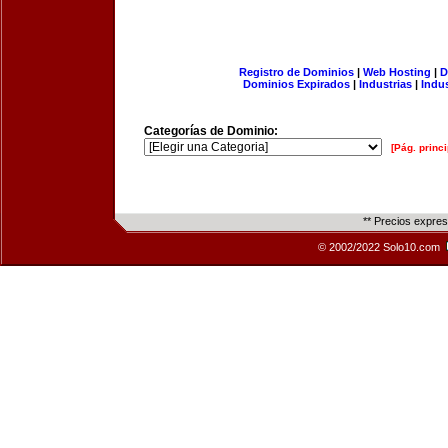
Registro de Dominios
|
Web Hosting
|
D
Dominios Expirados
|
Industrias
|
Indu
Categorías de Dominio:
[Pág. princi
** Precios expre
© 2002/2022 Solo10.com