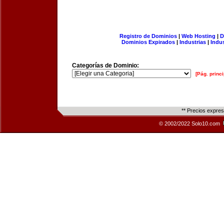
Registro de Dominios
|
Web Hosting
|
D
Dominios Expirados
|
Industrias
|
Indu
Categorías de Dominio:
[Pág. princi
** Precios expre
© 2002/2022 Solo10.com