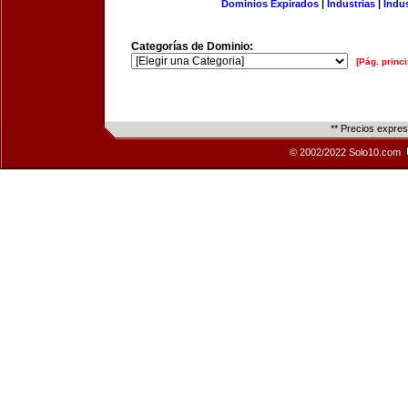
Dominios Expirados
|
Industrias
|
Indu
Categorías de Dominio:
[Pág. princi
** Precios expre
© 2002/2022 Solo10.com