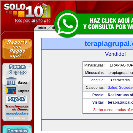
terapiagrupal
Vendido!
Mayusculas:
TERAPIAGRUP
Minusculas:
terapiagrupal.
Longitud:
13 caracteres
Categorias:
Salud
,
Socieda
Precio:
Realizar una of
Visitar!
terapiagrupal
Serán consideradas ofer