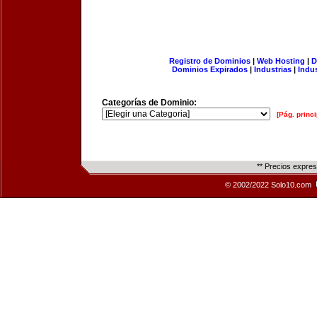
Registro de Dominios
|
Web Hosting
|
D
Dominios Expirados
|
Industrias
|
Indu
Categorías de Dominio:
[Pág. princi
** Precios expre
© 2002/2022 Solo10.com