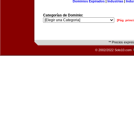
Dominios Expirados
|
Industrias
|
Indu
Categorías de Dominio:
[Pág. princi
** Precios expre
© 2002/2022 Solo10.com