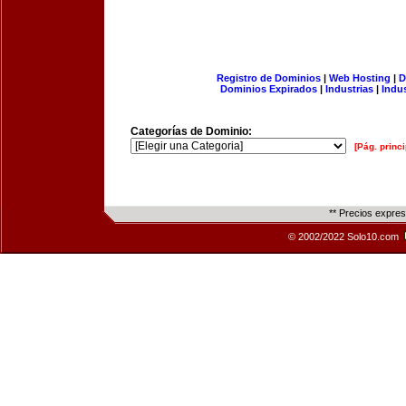
Registro de Dominios
|
Web Hosting
|
D
Dominios Expirados
|
Industrias
|
Indu
Categorías de Dominio:
[Pág. princi
** Precios expre
© 2002/2022 Solo10.com