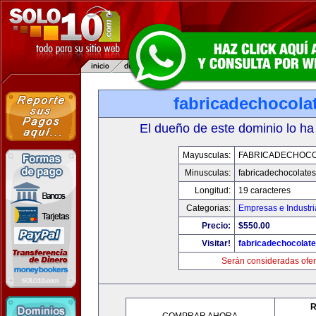
fabricadechocola
El dueño de este dominio lo ha
Mayusculas:
FABRICADECHOC
Minusculas:
fabricadechocolate
Longitud:
19 caracteres
Categorias:
Empresas e Industri
Precio:
$550.00
Visitar!
fabricadechocolat
Serán consideradas ofer
R